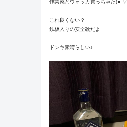
作業靴とウォッカ買っちゃた(●︎´▽︎`●
これ良くない？
鉄板入りの安全靴だよ
ドンキ素晴らしい♪