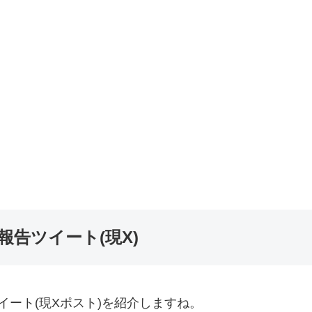
告ツイート(現X)
ート(現Xポスト)を紹介しますね。