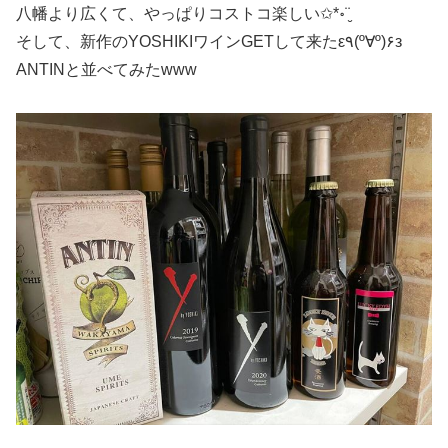
八幡より広くて、やっぱりコストコ楽しい✩*॰¨̮
そして、新作のYOSHIKIワインGETして来たε٩(º∀º)۶з
ANTINと並べてみたwww